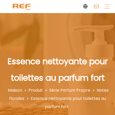
Série Parfum Propre
Bougie d'aromathérapie
Parfum personnel
Parfum propre
Histoire de la marque
Certificat
FAQ
Nouvelles
Vidéos
Essence nettoyante pour
toilettes au parfum fort
Maison
»
Produit
»
Série Parfum Propre
»
Notes
florales
»
Essence nettoyante pour toilettes au
parfum fort