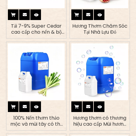
Tải 7-9% Super Cedar
Hương Thơm Chăm Sóc
cao cấp cho nến & bộ
Tại Nhà Lựu Đỏ
khuếch tán
100% Nến thơm thảo
Hương thơm có thương
mộc và mùi tây có thể
hiệu cao cấp Mùi hương
phân hủy sinh học
sương mai cho chất tẩy