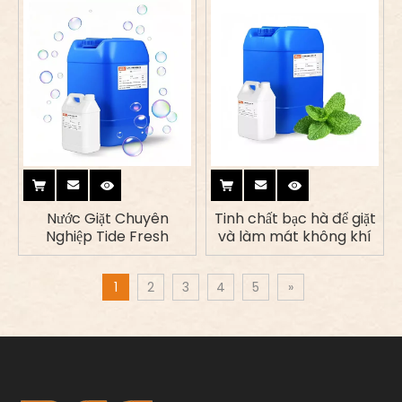
rửa
Nước Giặt Chuyên
Tinh chất bạc hà để giặt
Nghiệp Tide Fresh
và làm mát không khí
1
2
3
4
5
»