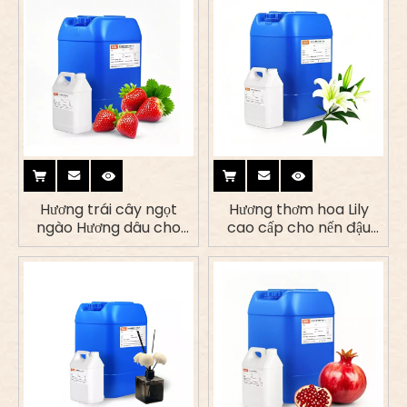
Hương trái cây ngọt
Hương thơm hoa Lily
ngào Hương dâu cho
cao cấp cho nến đậu
nến & máy khuếch tán
nành