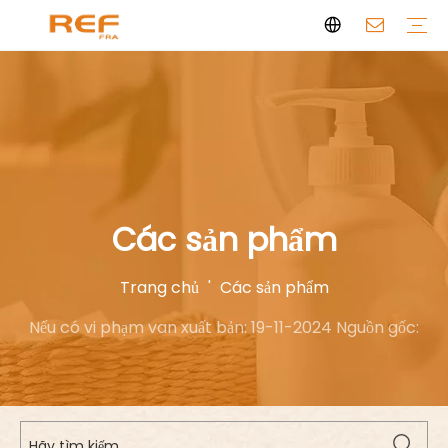
Dòng mùi hương sạch
Nến thơm
Nước hoa cá nhân
Hương Thơm Sạch
Câu chuyện thương hiệu
Giấy chứng nhận
Câu hỏi thường gặp
Tin tức
Video
Các sản phẩm
Trang chủ
'
Các sản phẩm
Nếu có vi phạm van xuất bản: 19-11-2024 Nguồn gốc: