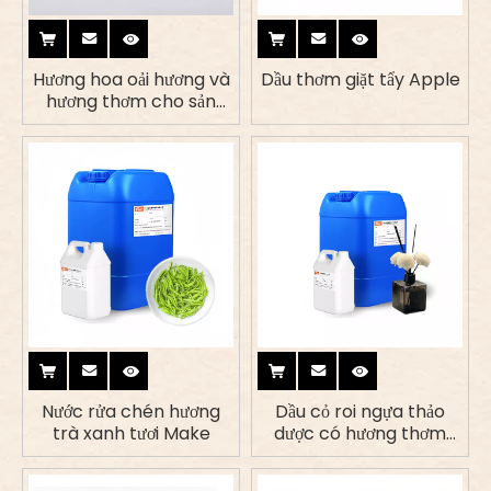
Hương hoa oải hương và
Dầu thơm giặt tẩy Apple
hương thơm cho sản
phẩm bột giặt
Nước rửa chén hương
Dầu cỏ roi ngựa thảo
trà xanh tươi Make
dược có hương thơm
tươi mát cho nến & máy
khuếch tán