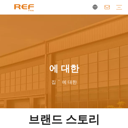
깨끗한 향기 시리즈
아로마테라피 캔들
개인 향수
깨끗한 향기
브랜드 스토리
자격증
자주 묻는 질문
소식
비디오
에 대한
집
'
에 대한
브랜드 스토리