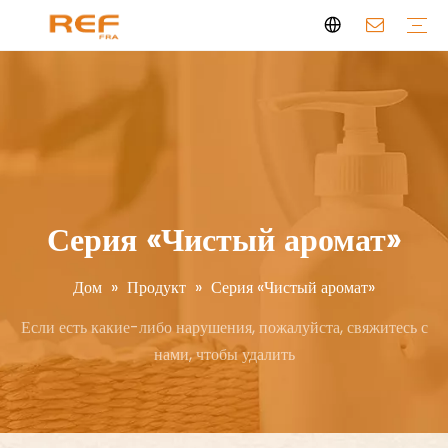
Серия «Чистый аромат»
Ароматерапевтическая свеча
Персональный аромат
Чистый аромат
История бренда
Сертификат
Часто задаваемые вопросы
Новости
Видео
Серия «Чистый аромат»
Дом
»
Продукт
»
Серия «Чистый аромат»
Если есть какие-либо нарушения, пожалуйста, свяжитесь с
нами, чтобы удалить