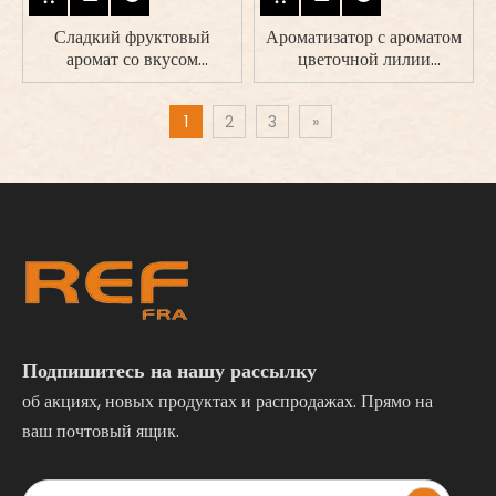
Сладкий фруктовый
Ароматизатор с ароматом
аромат со вкусом
цветочной лилии
клубники для свечей и
премиум-класса для
диффузоров
соевых свечей
1
2
3
»
Подпишитесь на нашу рассылку
об акциях, новых продуктах и ​​распродажах. Прямо на
ваш почтовый ящик.